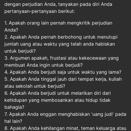
dengan perjudian Anda, tanyakan pada diri Anda
pertanyaan-pertanyaan berikut:
1. Apakah orang lain pernah mengkritik perjudian
Anda?
2. Apakah Anda pernah berbohong untuk menutupi
jumlah uang atau waktu yang telah anda habiskan
untuk berjudi?
3. Argumen apakah, frustasi atau kekecewaan yang
membuat Anda ingin untuk berjudi?
4. Apakah Anda berjudi saja untuk waktu yang lama?
5. Apakah Anda tinggal jauh dari tempat kerja, kuliah
atau sekolah untuk berjudi?
6. Apakah Anda berjudi untuk melarikan diri dari
kehidupan yang membosankan atau hidup tidak
bahagia?
7. Apakah Anda enggan menghabiskan 'uang judi' pada
hal lain?
8. Apakah Anda kehilangan minat, teman keluarga atau